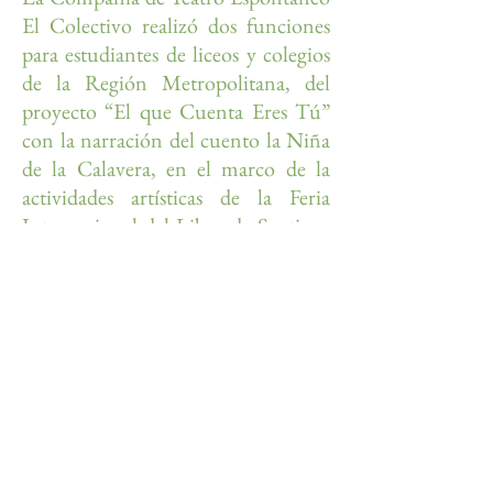
El Colectivo realizó dos funciones
para estudiantes de liceos y colegios
de la Región Metropolitana, del
proyecto “El que Cuenta Eres Tú”
con la narración del cuento la Niña
de la Calavera, en el marco de la
actividades artísticas de la Feria
Internacional del Libro de Santiago
FILSA 2012, en Centro Cultural
Estación Mapocho
.
26 Ocubre y 27 Noviembre
2012
rosannanitsche@gmail.com
WA:
+56 965947740
Agenda psicoterapia