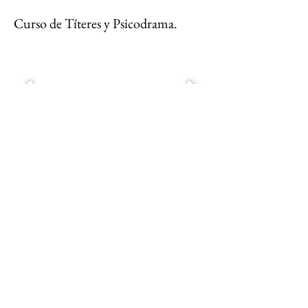
Curso de Títeres y Psicodrama.
Taller Colores un viaje a través del
Movimiento y el Teatro.