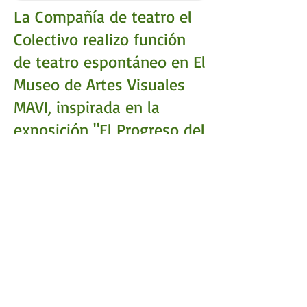
La Compañía de teatro el
Colectivo realizo función
de teatro espontáneo en El
Museo de Artes Visuales
MAVI, inspirada en la
exposición "El Progreso del
Amor" del artista José
Pedro Godoy.
​7 de Septiembre 2012
rosannanitsche@gmail.com
WA:
+56 965947740
Agenda psicoterapia